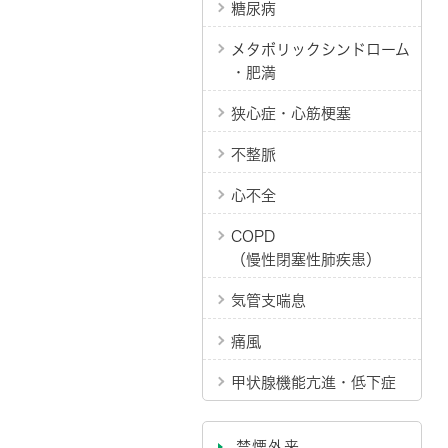
糖尿病
メタボリックシンドローム
・肥満
狭心症・心筋梗塞
不整脈
心不全
COPD
（慢性閉塞性肺疾患）
気管支喘息
痛風
甲状腺機能亢進・低下症
禁煙外来